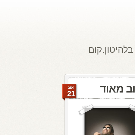
בלהיטון.קום
וב מאוד
אוג
21