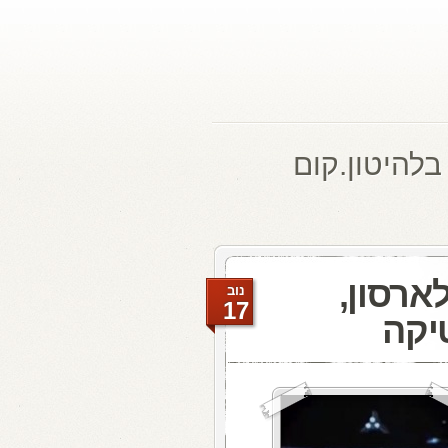
בלהיטון.קום
ארסון,
נוב
17
יקה