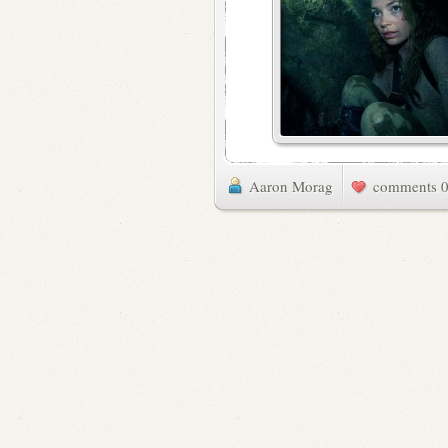
Aaron Morag
0 commen