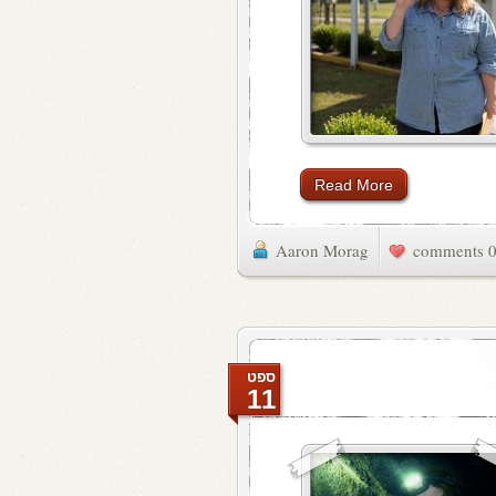
Read More
Aaron Morag
0 commen
ספט
11