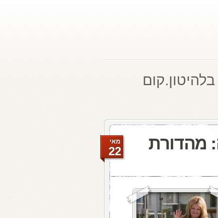
בלהיטון.קום
: מהדורת
מאי
22