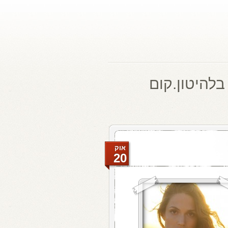
בלהיטון.קום
אוק
20