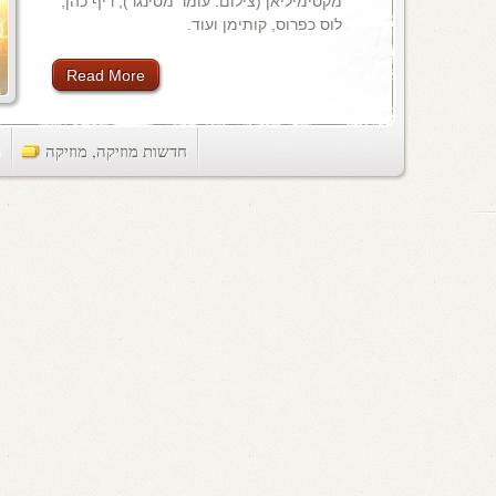
מקסימיליאן (צילום: עומר מסינגר), ריף כהן,
לוס כפרוס, קותימן ועוד.
Read More
חדשות מוזיקה
,
מוזיקה
ts