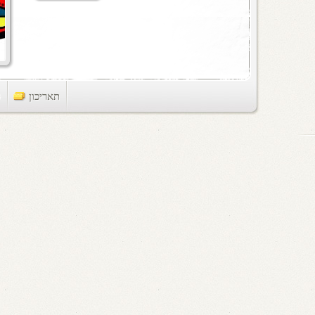
תאריכון
ts