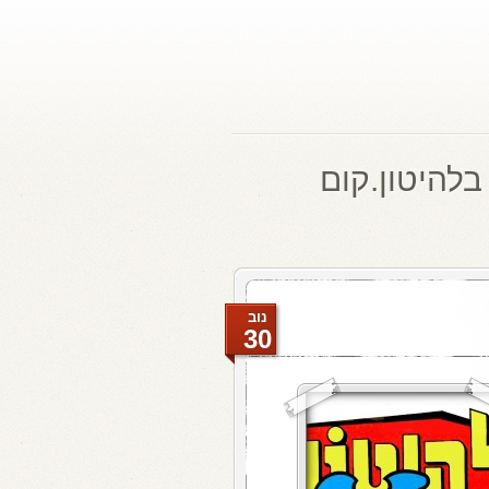
בלהיטון.קום
נוב
30