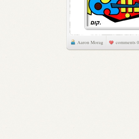
Aaron Morag
0 commen