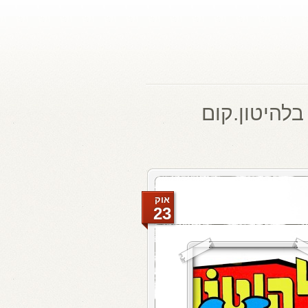
בלהיטון.קום
אוק
23