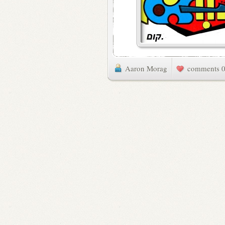
Aaron Morag
0 commen