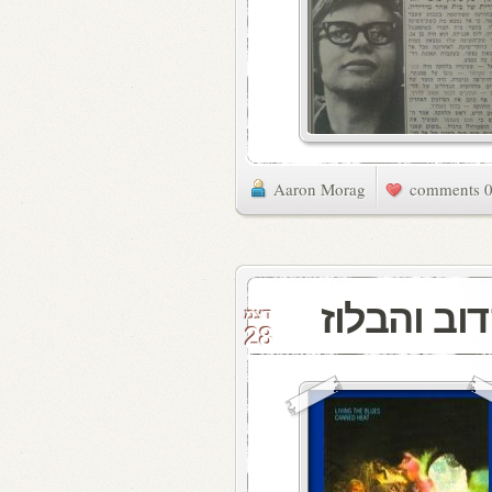
Aaron Morag
0 commen
וב והבלוז
דצמ
28