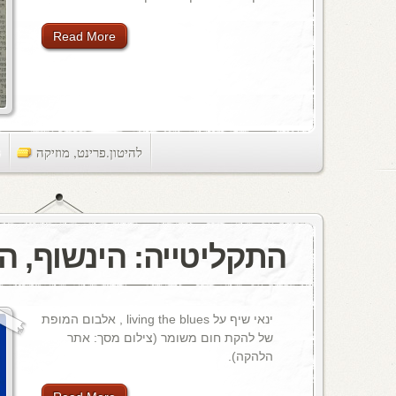
Read More
להיטון.פרינט
,
מוזיקה
ts
התקליטייה: הינשוף, הד
ינאי שיף על living the blues , אלבום המופת
של להקת חום משומר (צילום מסך: אתר
הלהקה).