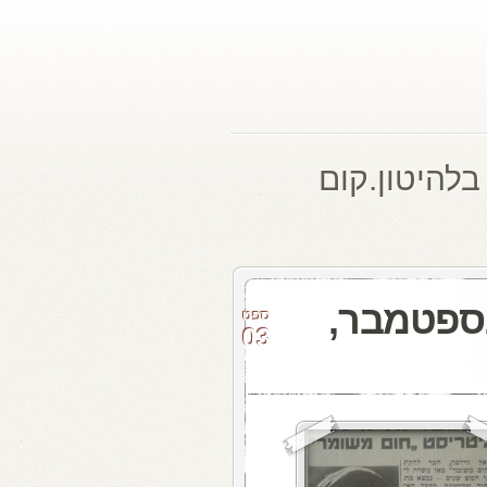
בלהיטון.קום
ת האתמול: 25 בספטמבר,
ספט
03