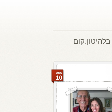
בלהיטון.קום
ספט
10