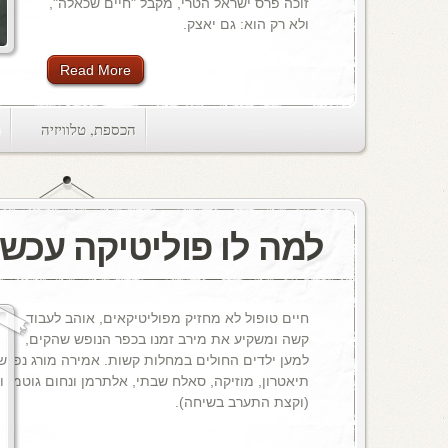
זוכה פרס ישראל הטרי, מקבל "חיים שכאלה",
ולא רק הוא: גם יאצק.
Read More
הכספת
,
טלוויזיה
ts
למה לו פוליטיקה עכשי
חיים טופול לא מחזיק מפוליטיקאים, אוהב לעבוד
קשה ומשקיע את מירב זמנו בכפר הנופש שהקים,
למען ילדים החולים במחלות קשות. אמירה מורג נפגשה
תיאטרון, מוזיקה, סאלח שבתי, אלתרמן ונחום גוטמן וכ
(וקצת התערב בשיחה).