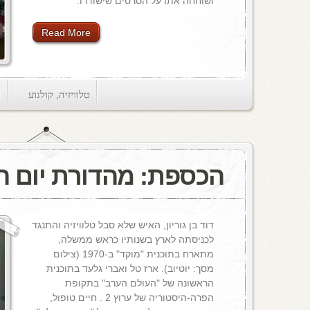
ושוחחה אתו על הסרטים שישודרו.
Read More
טלוויזיה
,
קולנוע
ts
הכספת: מהדורת יום 
דוד בן גוריון, האיש שלא סבל טלוויזיה והתנגד
לכניסתה לארץ בשנותיו כראש ממשלה,
מתארח בתוכנית "מוקד" ב-1970 (צילום
מסך: יוטיוב). ארז טל ואברי גלעד בתוכנית
הראשונה של "העולם הערב" בתקופת
הפרה-היסטוריה של ערוץ 2 . חיים טופול,