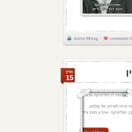
Aaron Morag
0 commen
ו
מרץ
15
 איתו לשיחה על קולנוע,
ן, פוליטיקה. אהרון מורג צילם