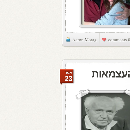
Aaron Morag
0 commen
העצמאות
אפר
23