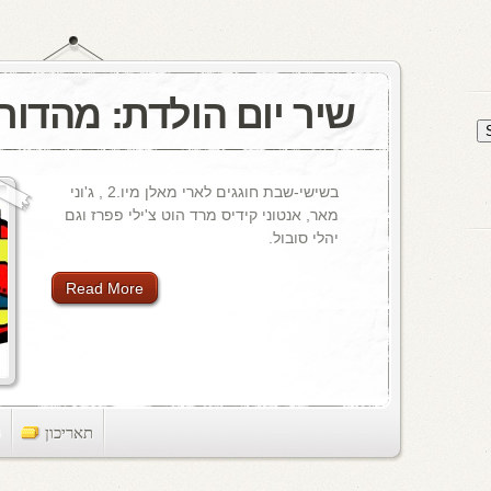
שיר יום הולדת: מהדור
בשישי-שבת חוגגים לארי מאלן מיו.2 , ג'וני
מאר, אנטוני קידיס מרד הוט צ'ילי פפרז וגם
יהלי סובול.
Read More
תאריכון
ts