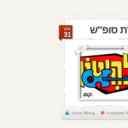
ת סופ"ש
אוק
31
Aaron Morag
0 commen