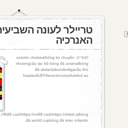
טריילר לעונה השביעית
האנרכיה
לצפייה: xosotin chelseathông tin chuyển
nhượngcâu lạc bộ bóng đá arsenalbóng
đá atalantabundesligacầu thủ
haalandUEFAevertonxosofutebol ao
ps://fb88.cashhttps://vn88.cashhttps://shbet.atbóng
đá world cupbóng đá inter milantin...