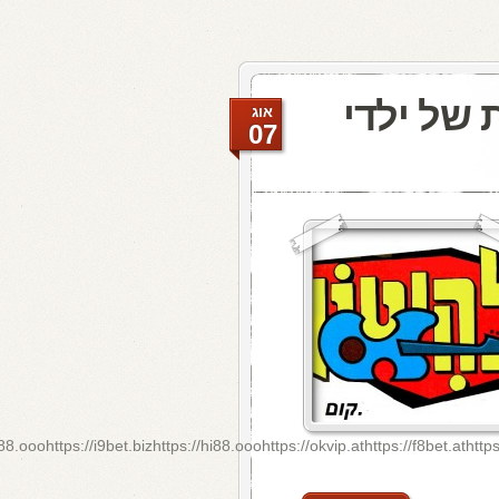
 של ילדי
אוג
07
8.ooohttps://i9bet.bizhttps://hi88.ooohttps://okvip.athttps://f8bet.athtt