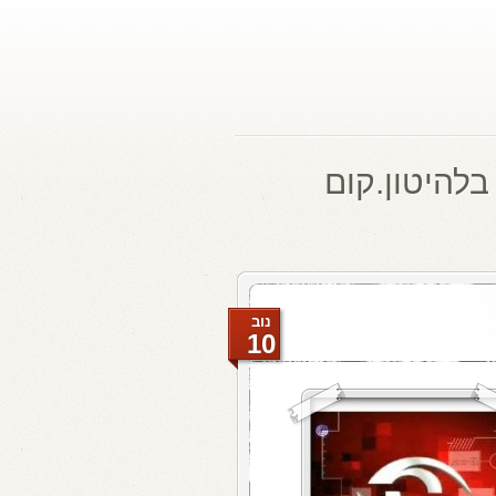
בלהיטון.קום
נוב
10