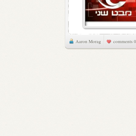
Aaron Morag
0 commen