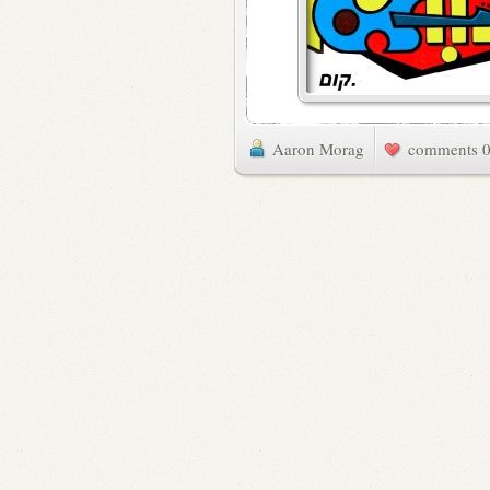
Aaron Morag
0 commen