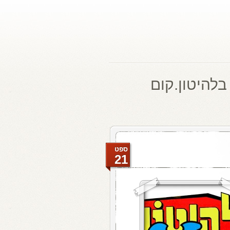
בלהיטון.קום
ספט
21