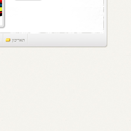
תאריכון
ts