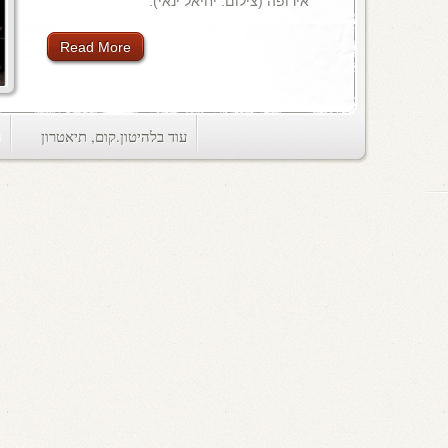
אירופה (צילום: יחיאל ינאי).
Read More
עוד בלהיטון.קום
,
תיאטרון
ts