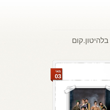
בלהיטון.קום
מאי
03