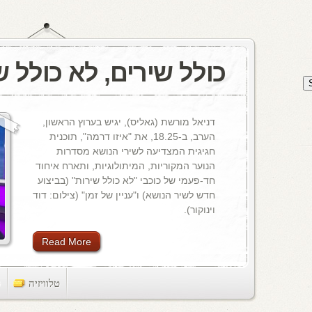
כולל שירים, לא כולל ש
דניאל מורשת (גאליס), יגיש בערוץ הראשון,
הערב, ב-18.25, את "איזו דרמה", תוכנית
חגיגית המצדיעה לשירי הנושא מסדרות
הנוער המקוריות, המיתולוגיות, ותארח איחוד
חד-פעמי של כוכבי "לא כולל שירות" (בביצוע
חדש לשיר הנושא) ו"עניין של זמן" (צילום: דוד
וינוקור).
Read More
טלוויזיה
ts