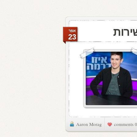
ירות
אפר
23
Aaron Morag
0 commen