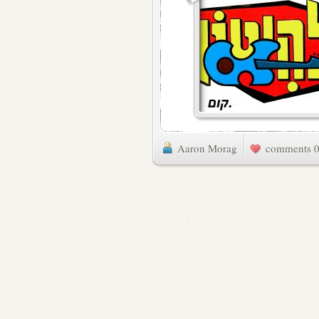
Aaron Morag
0 commen