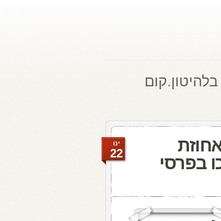
בלהיטון.קום
אחוזת
ינו
22
ו בפרסי