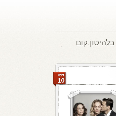
בלהיטון.קום
דצמ
10