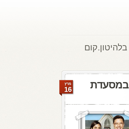
בלהיטון.קום
 במסעדת
מרץ
16