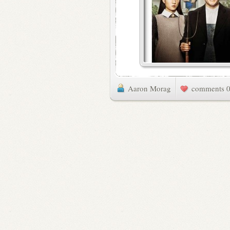
Aaron Morag
0 commen