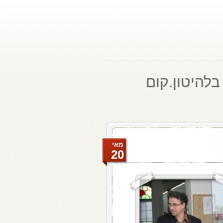
בלהיטון.קום
מאי
20