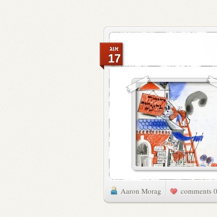
אוג
17
Aaron Morag
0 commen