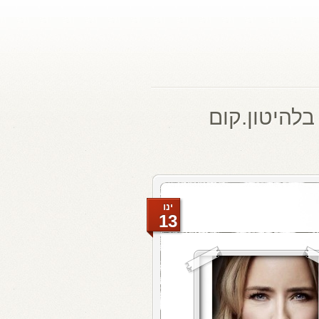
בלהיטון.קום
ינו
13