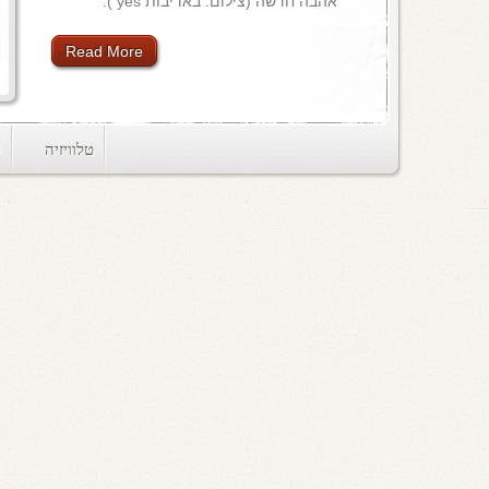
אהבה חדשה (צילום: באדיבות yes ).
Read More
טלוויזיה
ts