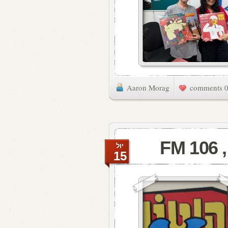
Aaron Morag
0 commen
F
יול
15