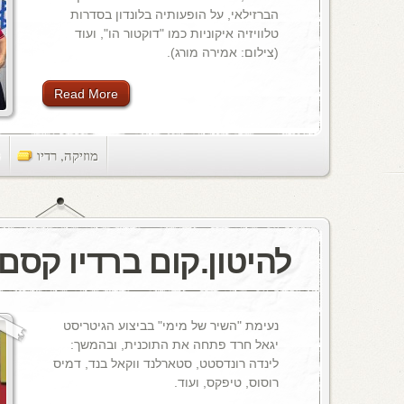
הברזילאי, על הופעותיה בלונדון בסדרות
טלוויזיה איקוניות כמו "דוקטור הו", ועוד
(צילום: אמירה מורג).
Read More
מוזיקה
,
רדיו
ts
להיטון.קום ברדיו קסם, 106 M
נעימת "השיר של מימי" בביצוע הגיטריסט
יגאל חרד פתחה את התוכנית, ובהמשך:
לינדה רונדסטט, סטארלנד ווקאל בנד, דמיס
רוסוס, טיפקס, ועוד.