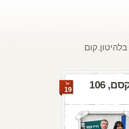
בלהיטון.קום
מעדן ויניל היום ברדיו קסם, 106
יול
19