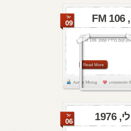
F
יול
09
Read More
Aaron Morag
0 commen
יול
06