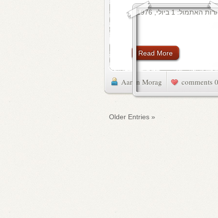
Read More
Aaron Morag
0 commen
« Older Entries