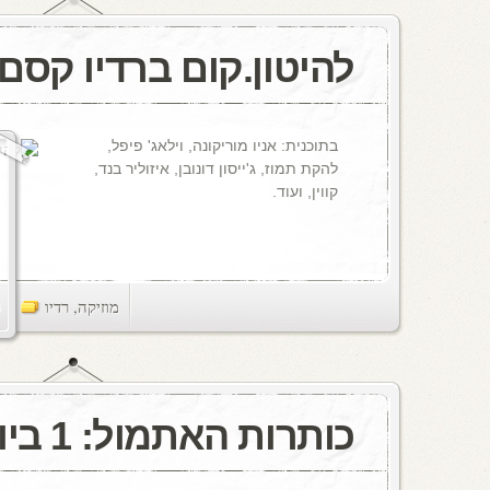
להיטון.קום ברדיו קסם, 106 M
בתוכנית: אניו מוריקונה, וילאג' פיפל,
להקת תמוז, ג'ייסון דונובן, איזוליר בנד,
קווין, ועוד.
מוזיקה
,
רדיו
ts
כותרות האתמול: 1 ביולי, 1976