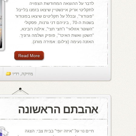
לדבר על ההוצאה המחודשת הצפויה
לתקליטי אריק איינשטיין שיצאו בזמנו בלייבל
"פונודור", ובכלל על תקליטים שיצאו בפונודור
בשנות ה-70 , ביניהם דני גרנות, פסקולי
"השוטר אזולאי" ו"חצי חצי", אילנה רובינא,
"השטן ואשת האיכר", פופיק ושלמה גרוניך.
האזנה נעימה (צילום: אמירה מורג).
Read More
מוזיקה
,
רדיו
ts
אהבתם הראשונה
חיים נוי על "איזה יופי" בבית צבי: הצגה