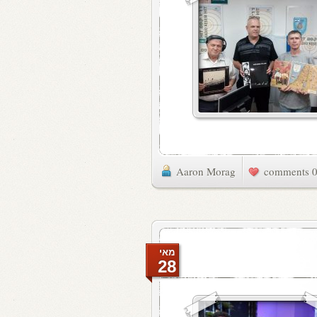
Aaron Morag
0 commen
מאי
28