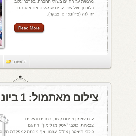
מרגשת על החיים בשולי החברה, בפרבר עלוב
בלונדון, ועל שני נערים שמגלים את אהבתם
זה לזה (צילום: יוסי צבקר).
Read More
תיאטרון
ts
צילום מאתמול: 1 ביוני, 1978
ענת עצמון ויפתח קצור, במדים ונעליים
צבאיות. כוכבי "אסקימו לימון", היו גם
כוכבי תיאטרון צה"ל. עצמון אף מונתה למפקדת הלהק