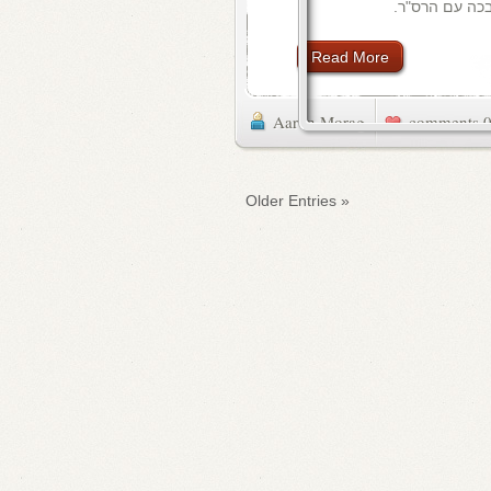
כה עם הרס"ר.
Read More
Aaron Morag
0 commen
« Older Entries