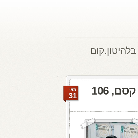
בלהיטון.קום
להיטון.קום היום ברדיו קסם, 106
מאי
31