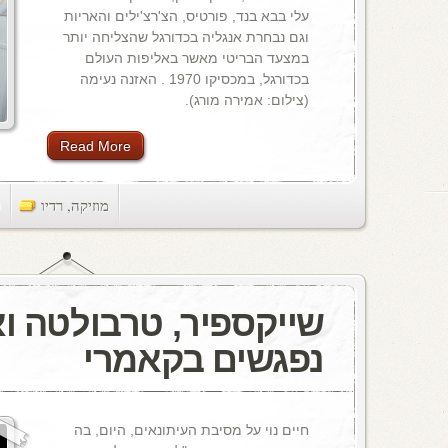
עלי בבא בנד, פורטיס, הצ'רצ'ילים והאריות
וגם נבחרת אנגליה בכדורגל שהצליחה יותר
במצעד הבריטי מאשר באליפות העולם
בכדורגל, במכסיקו 1970 . האזנה נעימה
(צילום: אמירה מורג).
Read More
מוזיקה
,
רדיו
ts
שייקספיר, טרבולטה ואי
נפגשים בקאמרי
חיים נוי על מסיבת העיתונאים, היום, בה