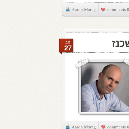
Aaron Morag
0 commen
כנז
נוב
27
Aaron Morag
0 commen