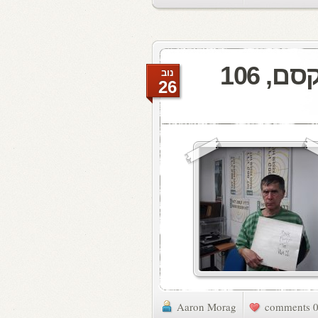
מעדן ויניל היום ברדיו קסם, 106
נוב
26
Aaron Morag
0 commen