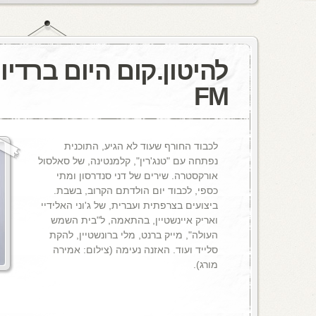
FM
לכבוד החורף שעוד לא הגיע, התוכנית
נפתחה עם "טנג'רין", קלמנטינה, של סאלסול
אורקסטרה. שירים של דני סנדרסון ומתי
כספי, לכבוד יום הולדתם הקרוב, בשבת.
ביצועים בצרפתית ועברית, של ג'וני האלידיי
ואריק איינשטיין, בהתאמה, ל"בית השמש
העולה", מייק ברנט, מלי ברונשטיין, להקת
סלייד ועוד. האזנה נעימה (צילום: אמירה
מורג).