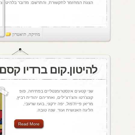
הצגת המחזמר לתקשורת, והתרשם: מדובר בלהיט (צילום
מוזיקה
,
תיאטרון
ts
להיטון.קום ברדיו קסם, 106 M
שני קטעים אינסטרומנטליים בפתיחה, פופ
קונצ'רטו והצ'רצ'ילים, ואחריהם יהודית רביץ,
מריאן פיית'פול, יפה ירקוני, בועז שרעבי,
הליגה האנושית ועוד. שנה טובה.
Read More