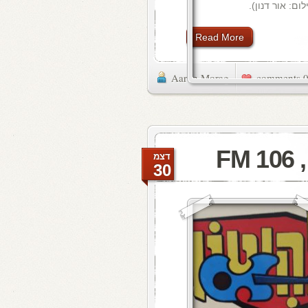
: אור דנון).
Read More
Aaron Morag
0 commen
F
דצמ
30