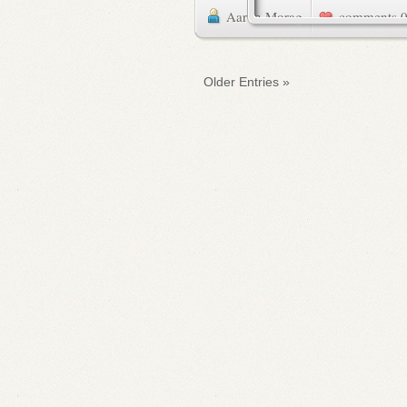
Aaron Morag
0 commen
« Older Entries