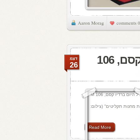
Aaron Morag
0 commen
מעדן ויניל היום ברדיו קסם, 106
דצמ
26
ת מחנות תקליטים" (צילום:
Read More