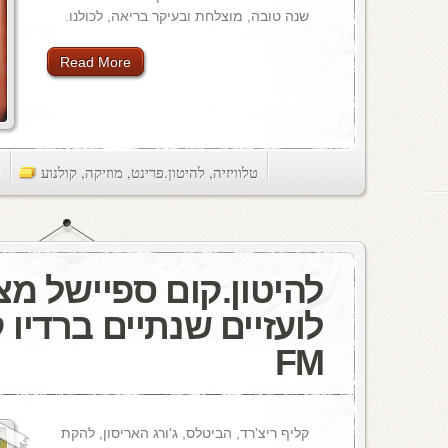
שנה טובה, מוצלחת ובעיקר בריאה, לכולנו.
Read More
טלוויזיה
,
להיטון.פרינט
,
מוזיקה
,
קולנוע
ts
להיטון.קום ספיישל מצ
FM
קליף ריצ'רד, הביטלס, ג'ורג האריסון, להקת