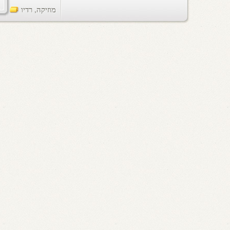
מוזיקה
,
רדיו
ts