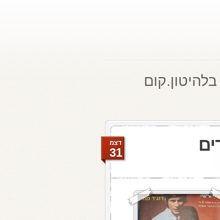
בלהיטון.קום
ים
דצמ
31