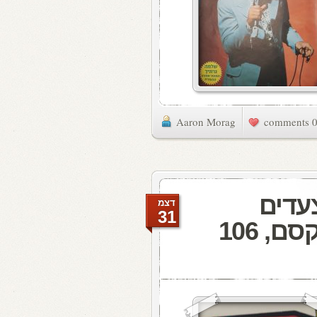
Aaron Morag
0 commen
עדים
דצמ
31
לועזיים שנתיים ברדיו קסם, 106