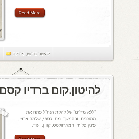
Read More
להיטון.פרינט
,
מוזיקה
ts
להיטון.קום ברדיו קסם, 106 M
"ללא מילים" של להקת הנח"ל פתח את
התוכנית, ובהמשך: מתי כספי, שלמה ארצי,
פינק פלויד, המארוולטס, קווין, ועוד.