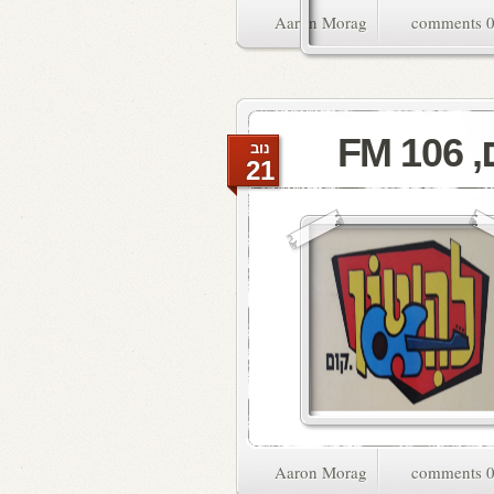
Aaron Morag
0 commen
FM
נוב
21
Aaron Morag
0 commen