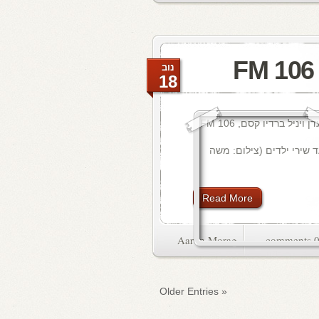
נוב
18
ד שירי ילדים (צילום: משה
Read More
Aaron Morag
0 commen
« Older Entries