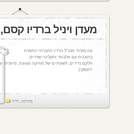
מעדן ויניל ברדיו קסם, 106 FM
עוז מזרחי מנכ"ל הרדיו החברתי התארח
בתוכנית עם אלבומי ותקליטי-שדרים,
חלקם נדירים, לשעתיים של מוזיקה מגוונת, מיוונית וע
ירונסקי).
מוזיקה
,
רדיו
ts