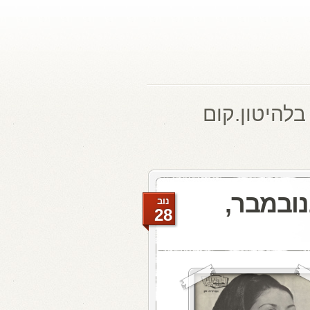
בלהיטון.קום
ת האתמול: 15 בנובמבר,
נוב
28