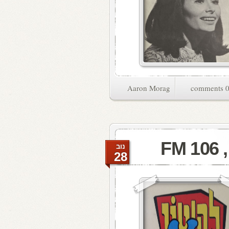
Aaron Morag
0 commen
F
נוב
28