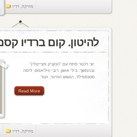
מוזיקה
,
רדיו
ts
להיטון. קום ברדיו קסם, 106 
יוני רכטר פתח עם "הנקניק מצייטלין"
ובהמשך: בילי אושן, רובי וויליאמס, ליסה
סטנספילד, הגשש החיוור, ועוד.
Read More
מוזיקה
,
רדיו
ts