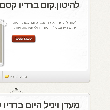
להיטון.קום ברדיו קסם, 106 M
"כוורת" פתחה את התוכנית, ובהמשך: ריטה,
שלמה יידוב, ניל דיימונד, דולי פארטון, ועוד.
Read More
מוזיקה
,
רדיו
ts