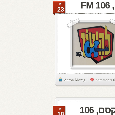
F
ינו
23
Aaron Morag
0 commen
מעדן ויניל היום ברדיו קסם, 106
ינו
18