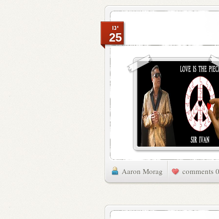
ינו
25
Aaron Morag
0 commen