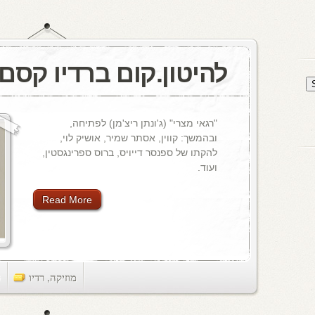
להיטון.קום ברדיו קסם, 106 M
"רגאי מצרי" (ג'ונתן ריצ'מן) לפתיחה,
ובהמשך: קווין, אסתר שמיר, אושיק לוי,
להקתו של ספנסר דייויס, ברוס ספרינגסטין,
ועוד.
Read More
מוזיקה
,
רדיו
ts