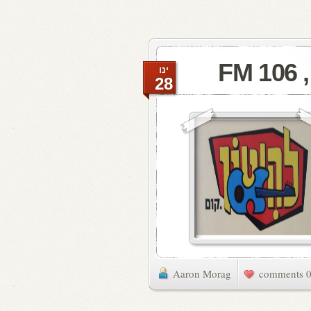
F
ינו
28
Aaron Morag
0 commen