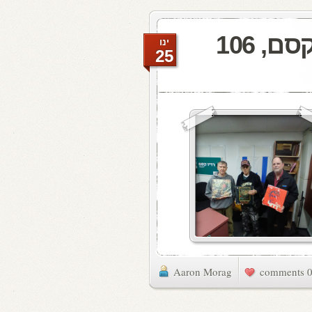
מעדן ויניל היום ברדיו קסם, 106
ינו
25
Aaron Morag
0 commen