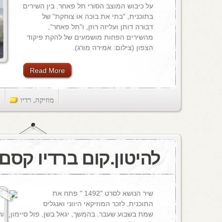
על כיבוש המוצב הסורי תל פאחר. בין השירים
בתוכנית, "בתי את בוכה או צוחקת" של
דבורה דותן ועליזה רוזן, ו"תל פאחר",
מהשירים הפחות מושמעים של להקת פיקוד
הצפון (צילום: אמירה מורג).
Read More
מוזיקה
,
רדיו
ts
להיטון.קום ברדיו קסם, 106 M
שיר הנושא לסרט "1492 " פתח את
התוכנית, לזכר המוזיקאי היווני ואנגליס
שמת בשבוע שעבר. בהמשך, יגאל בשן, פול סיימון, ארט