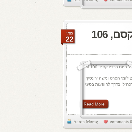
מעדן ויניל היום ברדיו קסם, 106
מאי
22
ילומי הסרט ומשה ירונסקי
נח"ל, בדרך להופעות בסיני
Read More
Aaron Morag
0 commen