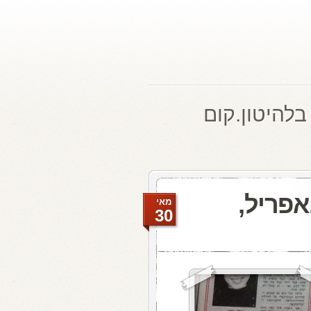
בלהיטון.קום
 האתמול: 14 באפריל,
מאי
30