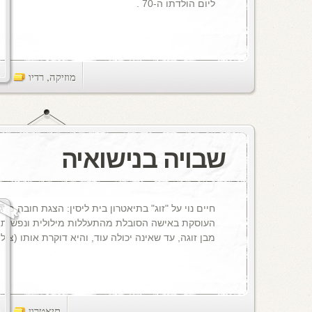
ליום הולדתו ה-70 .
מוזיקה
,
רדיו
ts
שבויה בנישואיה
חיים נוי על "זוג" בתיאטרון בית ליסין: הצגת חובה מר
העוסקת באישה הסובלת מהתעללות מילולית ונפשית
מבן זוגה, עד שאינה יכולה עוד, והיא דוקרת אותו (צילום
תיאטרון
ts