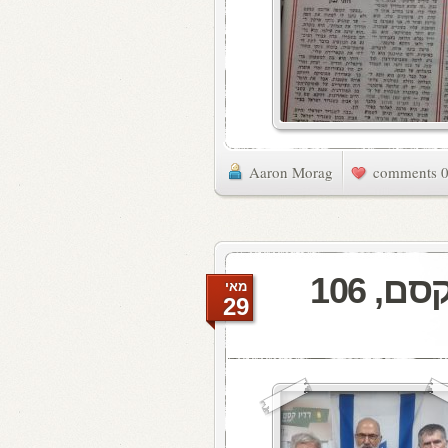
Aaron Morag
0 commen
מעדן ויניל היום ברדיו קסם, 106
מאי
29