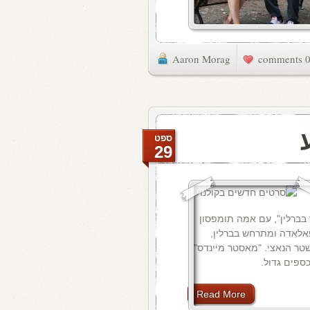
Aaron Morag
0 commen
ספט
29
 בברלין", עם אמה תומפסון
אלאדה ומתרחש בברלין,
המשטר הנאצי. "מאסטר מיינדס"
ספים גדול.
Read More