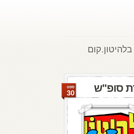
בלהיטון.קום
ת סופ"ש
ספט
30