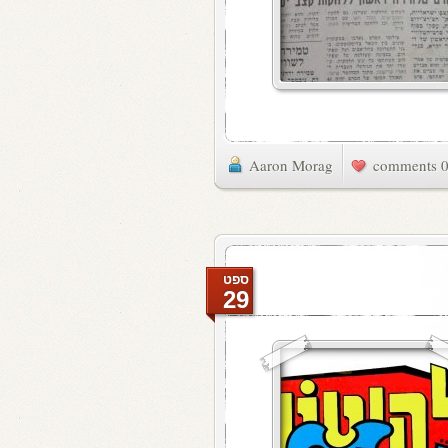
Aaron Morag
0 commen
ספט
29