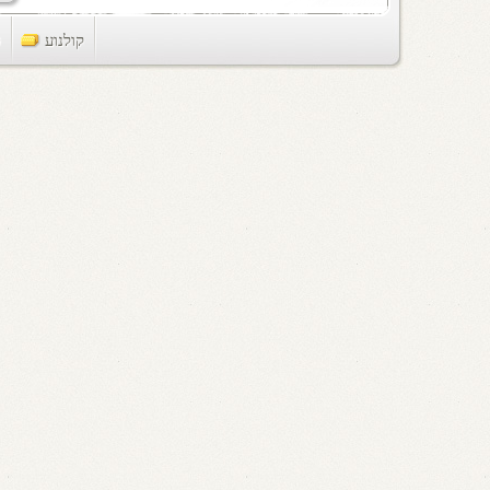
קולנוע
ts