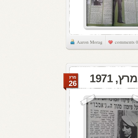
Aaron Morag
0 commen
מרץ
26