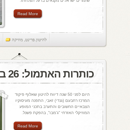
שזמרים ישראלים מקנאים בו על הצלחתו.
Read More
להיטון.פרינט
,
מוזיקה
ts
כותרות האתמול: 26 במרץ, 1971
היום לפני 50 שנה דיווח להיטון שאלוף פיקוד
המרכז רחבעם (גנדי) זאבי, התפנה מעיסוקיו
הצבאיים החשובים והתערב בתכני המופע
המוזיקלי האזרחי "ג'מבו", בהפקת פשנל.
Read More