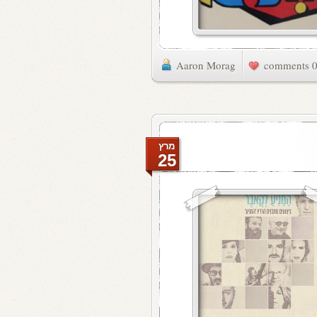
Aaron Morag
0 commen
מרץ
25