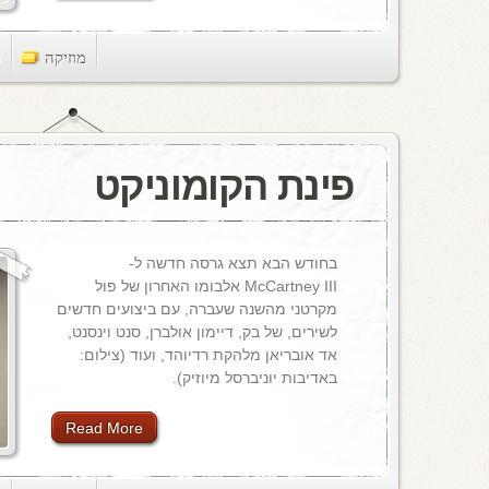
מוזיקה
ts
פינת הקומוניקט
בחודש הבא תצא גרסה חדשה ל-
McCartney III אלבומו האחרון של פול
מקרטני מהשנה שעברה, עם ביצועים חדשים
לשירים, של בק, דיימון אולברן, סנט וינסנט,
אד אובריאן מלהקת רדיוהד, ועוד (צילום:
באדיבות יוניברסל מיוזיק).
Read More