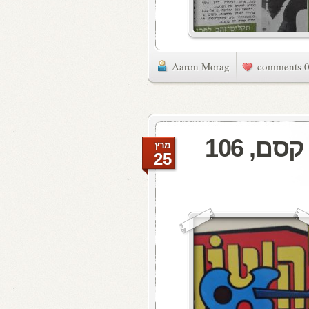
Aaron Morag
0 commen
להיטון.קום היום ברדיו קסם, 106
מרץ
25