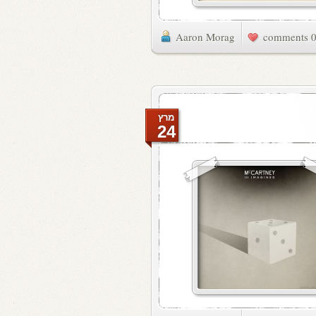
Aaron Morag
0 commen
מרץ
24