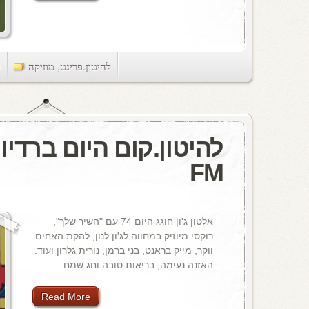
להיטון.פרינט
,
מוזיקה
ts
FM
אלטון ג'ון חוגג היום 74 עם "השיר שלך",
רוקסי מיוזיק במחווה לג'ון לנון, להקת האחים
ווקר, מייק בראנט, בני ברמן, נורית גלרון ועוד.
האזנה נעימה, בריאות טובה וחג שמח.
Read More