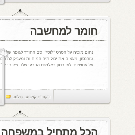
חומר למחשבה
נחום מוכיח על הסרט "לוסי". סם החודר לגופה של סק
ג'והנסון, מעצים את יכולותיה המוחיות ומעניק לה תכו
על אנושיות. לוק בסון באלמנט הטבעי שלו. צילום: יח"צ
ביקורות קולנוע
,
קולנוע
ts
הכל מתחיל במשפחה