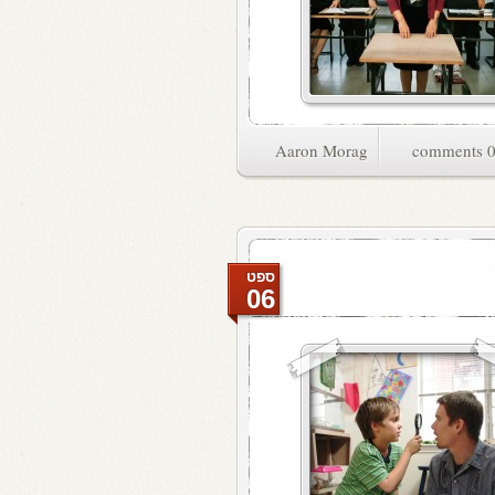
Aaron Morag
0 commen
ספט
06