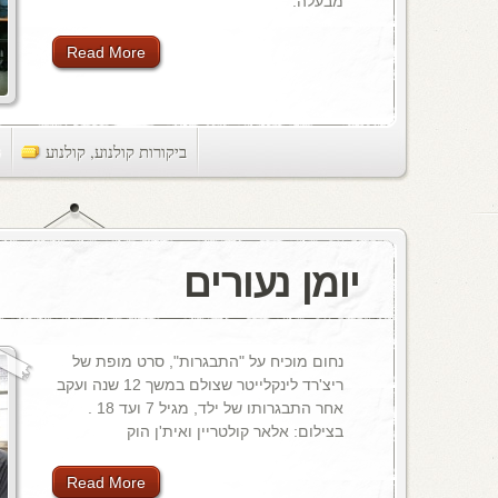
מבעלה.
Read More
ביקורות קולנוע
,
קולנוע
ts
יומן נעורים
נחום מוכיח על "התבגרות", סרט מופת של
ריצ'רד לינקלייטר שצולם במשך 12 שנה ועקב
אחר התבגרותו של ילד, מגיל 7 ועד 18 .
בצילום: אלאר קולטריין ואית'ן הוק
Read More