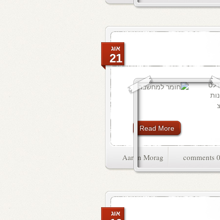
אוג
21
רלט
נות
Read More
Aaron Morag
0 commen
אוג