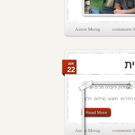
Aaron Morag
0 commen
ית
אוג
22
ודריגז. תענוג. (צילום: יח"צ)
Read More
Aaron Morag
0 commen