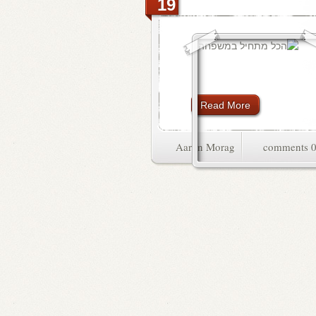
19
Read More
Aaron Morag
0 commen