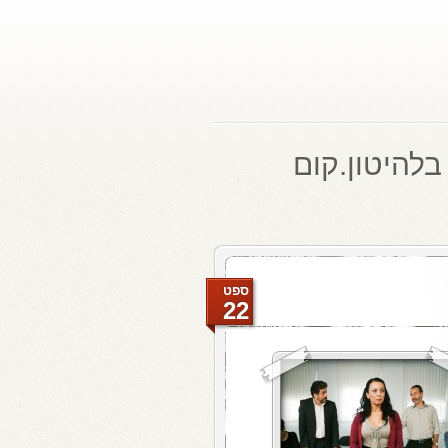
בלהיטון.קום
ספט
22