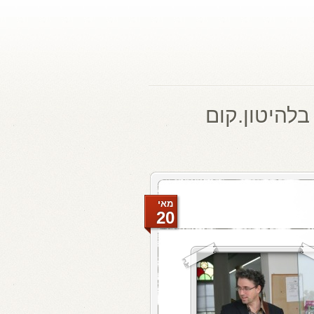
בלהיטון.קום
מאי
20