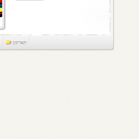
תאריכון
ts