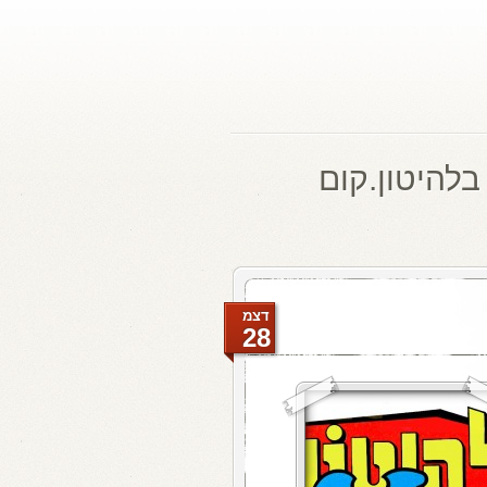
בלהיטון.קום
דצמ
28