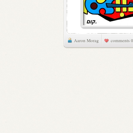
Aaron Morag
0 commen