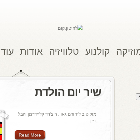
וזיקה
קולנוע
טלוויזיה
אודות
עוד 
שיר יום הולדת
מזל טוב ליהורם גאון, ריצ'רד קליידרמן ויובל
דיין.
Read More