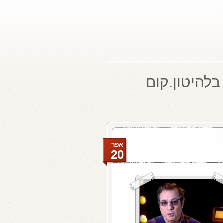
בלהיטון.קום
אפר
20