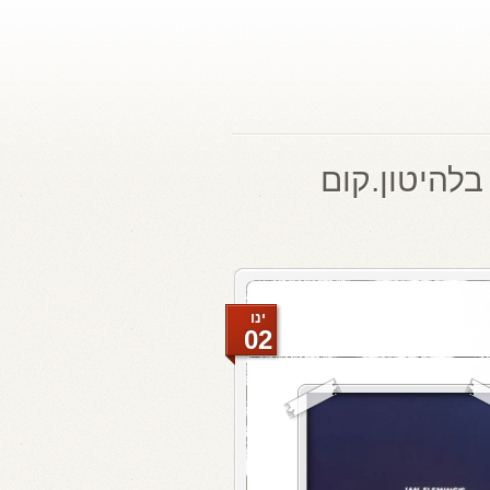
בלהיטון.קום
ינו
02