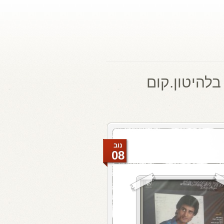
בלהיטון.קום
נוב
08