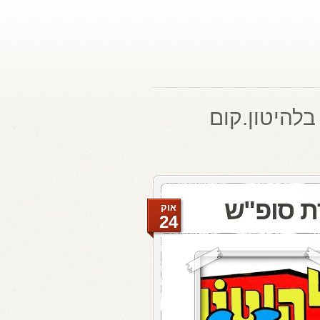
בלהיטון.קום
ת סופ"ש
אוק
24