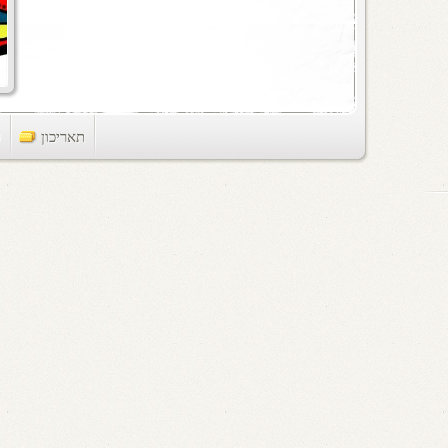
תאריכון
ts