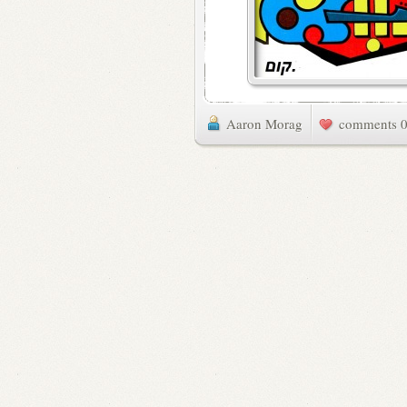
Aaron Morag
0 commen