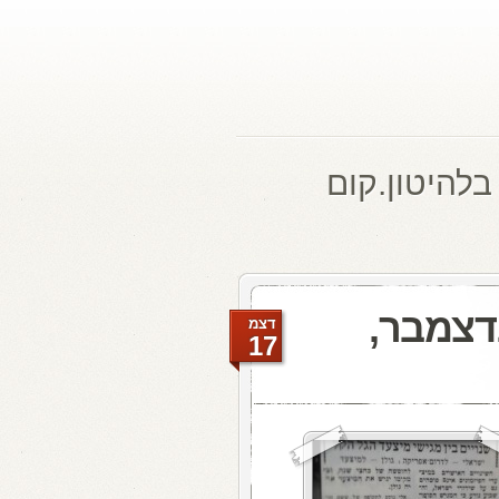
בלהיטון.קום
ת האתמול: 17 בדצמבר,
דצמ
17