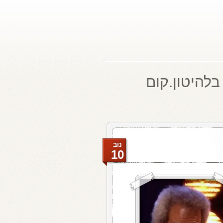
בלהיטון.קום
נוב
10