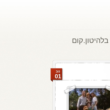
בלהיטון.קום
נוב
01