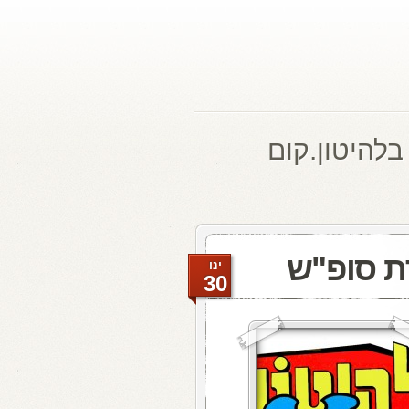
בלהיטון.קום
ת סופ"ש
ינו
30