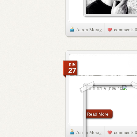
Aaron Morag
0 commen
אוק
27
Read More
Aaron Morag
0 commen