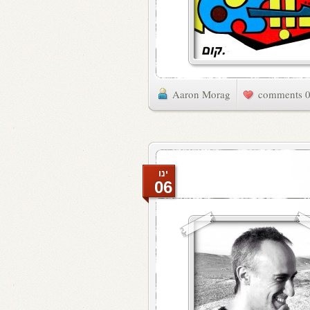
Aaron Morag
0 commen
ינו
06