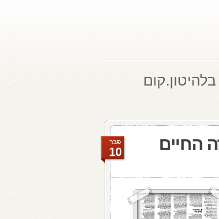
בלהיטון.קום
ה החיים
פבר
10