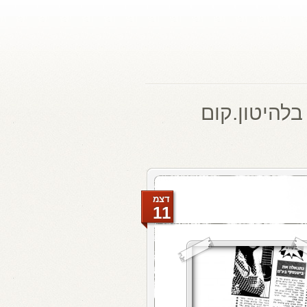
בלהיטון.קום
דצמ
11