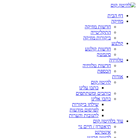
דף הבית
מוזיקה
חדשות מוזיקה
התקליטייה
ביקורות מוזיקה
קולנוע
חדשות קולנוע
סינמטק
טלוויזיה
חדשות טלוויזיה
הכספת
אודות
להיטון.קום
כתבו עלינו
כותבים ומשתתפים
כתבו אלינו
שילחו ביקורות
לפרסום מודעות
לתגובות והערות
עוד בלהיטון.קום
תיאטרון / חיים נוי
אינטרנט
להיטון.פרינט