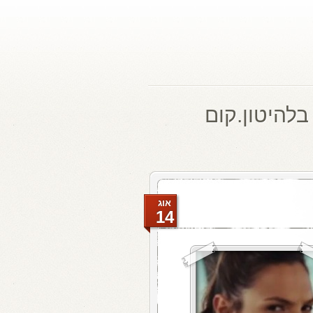
בלהיטון.קום
אוג
14