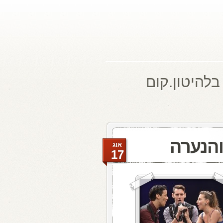
בלהיטון.קום
והנערה
אוג
17