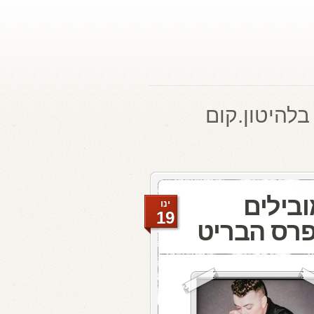
בלהיטון.קום
בילים
ינו
19
פרס הבריט