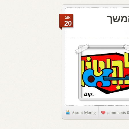
המשך
אוג
20
Aaron Morag
0 commen