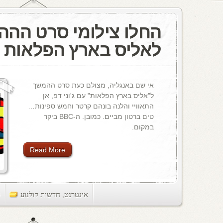
החלו צילומי סרט הה
לאליס בארץ הפלאות
אי שם באנגליה, מצולם כעת סרט ההמשך
ל"אליס בארץ הפלאות" עם ג'וני דפ, אן
התאוויי והלנה בונהם קרטר וחמש ספינות…
טים ברטון מביים. כמובן. ה-BBC ביקר
במקום.
Read More
אינטרנט
,
חדשות קולנוע
ts