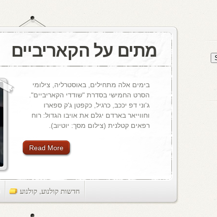
מתים על הקאריביים
בימים אלה מתחילים, באוסטרליה, צילומי
הסרט החמישי בסדרת "שודדי הקאריביים".
ג'וני דפ יככב, כרגיל, כקפטן ג'ק ספארו
וחווייאר בארדם יגלם את אויבו הגדול: רוח
רפאים קטלנית (צילום מסך: יוטיוב).
Read More
חדשות קולנוע
,
קולנוע
ts