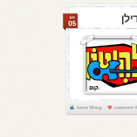
ילן
אוג
05
Aaron Morag
0 commen