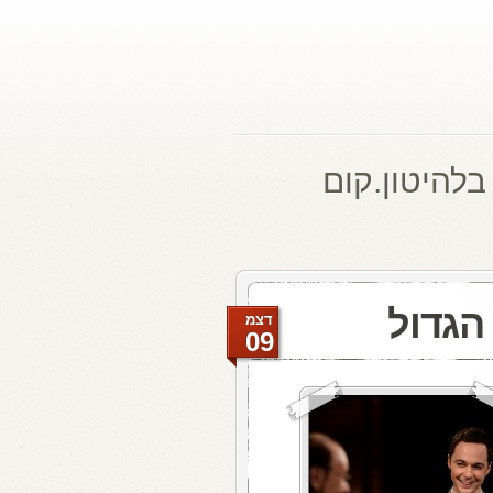
בלהיטון.קום
הגדול
דצמ
09