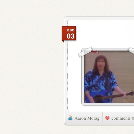
ספט
03
Aaron Morag
0 commen