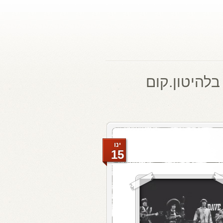
בלהיטון.קום
ינו
15